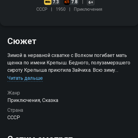
7.3
7.8
6+
СССР
1950
Приключения
Сюжет
Зимой в неравной схватке с Волком погибает мать
щенка по имени Крепыш. Бедного, полузамерзшего
сироту Крепыша приютила Зайчиха. Всю зиму
провёл щенок в семье зайцев, храбро защищая
Читать дальше
своих новых друзей от лесных хищников
Жанр
Приключения, Сказка
Страна
СССР