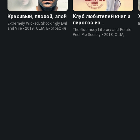
Красивый, плохой, злой
Клуб любителей книг и
пирогов из
Extremely Wicked, Shockingly Evil
I
картофельных
and Vile • 2019, США, Биография
The Guernsey Literary and Potato
очистков
Peel Pie Society • 2018, США,
История