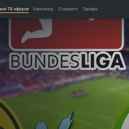
иси ТВ-эфиров
Кинотеатр
О сервисе
Тарифы