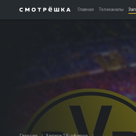
Главная
Телеканалы
Зап
Главная
/
Записи ТВ-эфиров
/