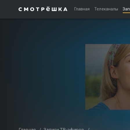
Главная
Телеканалы
Зап
Главная
/
Записи ТВ-эфиров
/