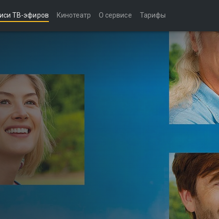
иси ТВ-эфиров
Кинотеатр
О сервисе
Тарифы