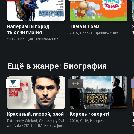
Валериан и город
Тима и Тома
тысячи планет
2015, Россия, Приключения
2017, Франция, Приключения
Ещё в жанре: Биография
Красивый, плохой, злой
Король говорит!
Extremely Wicked, Shockingly Evil
2010, США, История
and Vile • 2019, США, Биография