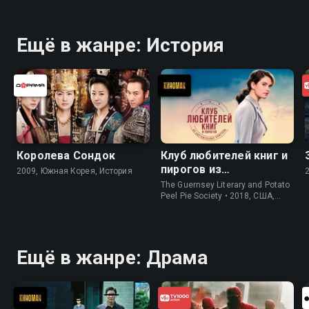
Ещё в жанре: История
Королева Сондок
Клуб любителей книг и
пирогов из
2009, Южная Корея, История
картофельных
The Guernsey Literary and Potato
очистков
Peel Pie Society • 2018, США,
История
Ещё в жанре: Драма