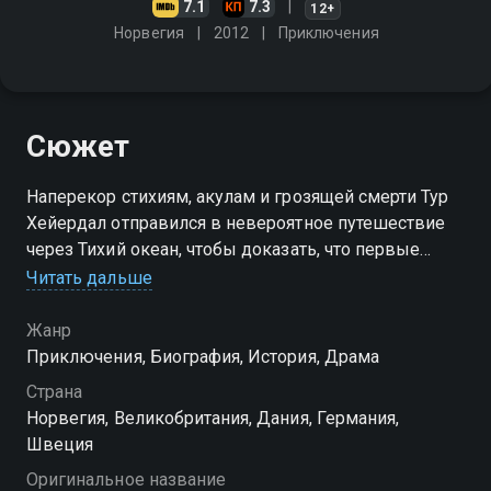
7.1
7.3
12+
Норвегия
2012
Приключения
Сюжет
Наперекор стихиям, акулам и грозящей смерти Тур
Хейердал отправился в невероятное путешествие
через Тихий океан, чтобы доказать, что первые
жители Полинезии прибыли со стороны океана. 100
Читать дальше
дней, 8 тысяч километров и 5 смелых
путешественников
Жанр
Приключения, Биография, История, Драма
Страна
Норвегия, Великобритания, Дания, Германия,
Швеция
Оригинальное название