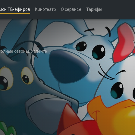
иси ТВ-эфиров
Кинотеатр
О сервисе
Тарифы
полные сезоны. Успейте