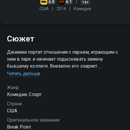
6.0
6.1
16+
США
2014
Комедия
Сюжет
Джимми портит отношения с парнем, играющим с
ним в паре и начинает подыскивать замену
бывшему коллеге. Внезапно его озаряет
замечательная мысль: а что, если предложить место
Читать дальше
Нику, который уже имел счастье сотрудничать со
звездой теннисного корта?
Жанр
Комедия, Спорт
Страна
США
Оригинальное название
Break Point