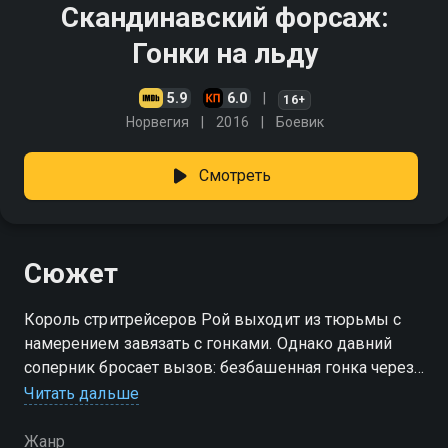
Скандинавский форсаж:
Гонки на льду
5.9
6.0
16+
Норвегия
2016
Боевик
Смотреть
Сюжет
Король стритрейсеров Рой выходит из тюрьмы с
намерением завязать с гонками. Однако давний
соперник бросает вызов: безбашенная гонка через
всю Норвегию аж до Мурманска. Рой непреклонен,
Читать дальше
но в гонку вписывается его дочь, и теперь он обязан
её защитить!
Жанр