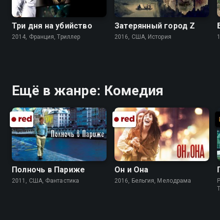
Три дня на убийство
Затерянный город Z
2014, Франция, Триллер
2016, США, История
Ещё в жанре: Комедия
Полночь в Париже
Он и Она
2011, США, Фантастика
2016, Бельгия, Мелодрама
P