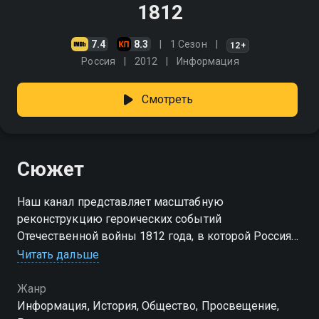
1812
7.4
8.3
1 Сезон
12+
Россия
2012
Информация
Смотреть
Сюжет
Наш канал представляет масштабную
реконструкцию героических событий
Отечественной войны 1812 года, в которой Россия
одержала победу над наполеоновской Францией
Читать дальше
Жанр
Информация, История, Общество, Просвещение,