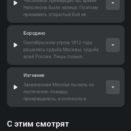
Численное преимущество армии
Наполеона было налицо. Поэтому
принимать открытый бой не
всегда было правильно, нужно
было разработать тактику ведения
Бородино
небольших боёв, используя
преимущества боёв на своей
Сентябрьским утром 1812 года
территории
решалась судьба Москвы, судьба
всей России. Лишь только
забрезжил рассвет, начался
артиллерийский обстрел левого
Изгнание
фланга русских позиций
французской армией
Захваченная Москва пылала, но
постепенно пожары
прекращались, и колокола в
московских церквях замолчали.
Грабежи и мародерство
захлестнули всю французскую
С этим смотрят
армию, расквартированную в