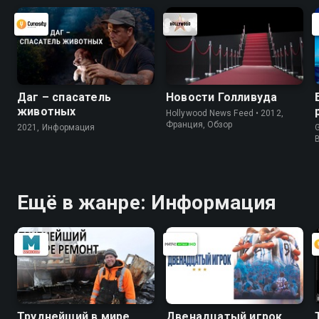
Москве
Даг – спасатель
Новости Голливуда
животных
Hollywood News Feed • 2012,
Франция, Обзор
2021, Информация
G
Ещё в жанре: Информация
Труднейший в мире
Двенадцатый игрок