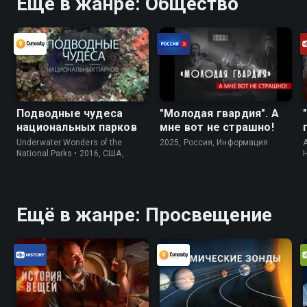
Ещё в жанре: Общество
Подводные чудеса
"Молодая гвардия". А
национальных парков
мне вот не страшно!
Underwater Wonders of the
2025, Россия, Информация
A
National Parks • 2016, США,
Информация
Ещё в жанре: Просвещение