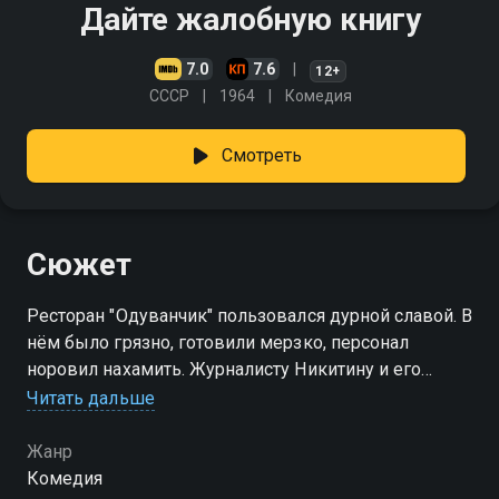
Дайте жалобную книгу
7.0
7.6
12+
СССР
1964
Комедия
Смотреть
Сюжет
Ресторан "Одуванчик" пользовался дурной славой. В
нём было грязно, готовили мерзко, персонал
норовил нахамить. Журналисту Никитину и его
друзьям удаётся помочь директору ресторана
Читать дальше
превратить "Одуванчик" в образцовое молодёжное
кафе
Жанр
Комедия