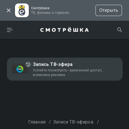
Смотрёшка
Открыть
ТВ, фильмы и сериалы
Запись ТВ-эфира
Успейте посмотреть - временный доступ,
возможна реклама
Главная
/
Записи ТВ-эфиров
/