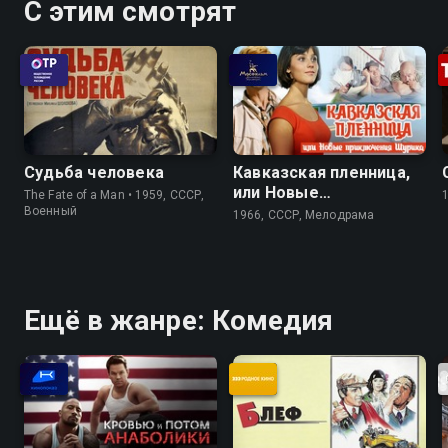
С этим смотрят
Судьба человека
Кавказская пленница,
или Новые
The Fate of a Man • 1959, СССР,
приключения Шурика
Военный
1966, СССР, Мелодрама
Ещё в жанре: Комедия