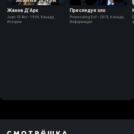
Жанна Д'Арк
Преследуя зло
Joan Of Arc • 1999, Канада,
Prosecuting Evil • 2018, Канада,
E
История
Информация