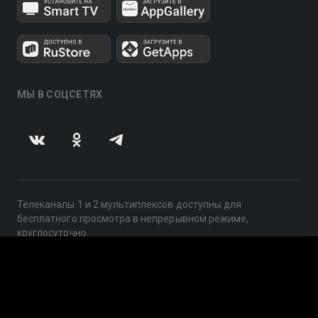
МЫ В СОЦСЕТЯХ
Телеканалы 1 и 2 мультиплексов доступны для
бесплатного просмотра в непрерывном режиме,
круглосуточно.
© 2014 — 2026, ООО «ЛайфСтрим», 109240, г. Москва,
ул. Николоямская, д. 13, стр. 2, этаж 2, ИНН 7710918800
Поддержка: help@smotreshka.tv
UUID: 5010b8e5-bb87-4f5e-9f8a-c898fbdcf302