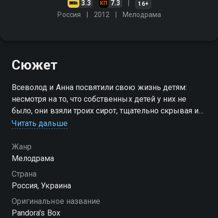
3.3
7.3
16+
Россия
2012
Мелодрама
Сюжет
Всеволод и Анна посвятили свою жизнь детям:
несмотря на то, что собственных детей у них не
было, они взяли троих сирот, тщательно скрывая их
происхождение. Пара считала, что, если правда
Читать дальше
станет известна, семейный быт окажется под
угрозой
Жанр
Мелодрама
Посмотреть онлайн 1 сезон сериала Ящик Пандоры
Страна
вы можете совершенно бесплатно в хорошем HD
Россия, Украина
качестве на Смотрёшке
Оригинальное название
Pandora's Box