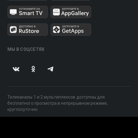
МЫ В СОЦСЕТЯХ
Телеканалы 1 и 2 мультиплексов доступны для
бесплатного просмотра в непрерывном режиме,
круглосуточно.
© 2014 — 2026, ООО «ЛайфСтрим», 109240, г. Москва,
ул. Николоямская, д. 13, стр. 2, этаж 2, ИНН 7710918800
Поддержка: help@smotreshka.tv