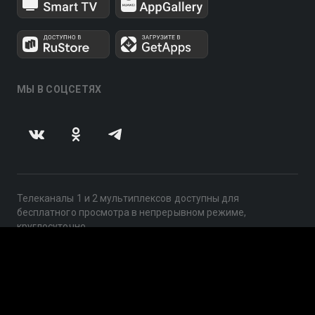
МЫ В СОЦСЕТЯХ
Телеканалы 1 и 2 мультиплексов доступны для
бесплатного просмотра в непрерывном режиме,
круглосуточно.
© 2014 — 2026, ООО «ЛайфСтрим», 109240, г. Москва,
ул. Николоямская, д. 13, стр. 2, этаж 2, ИНН 7710918800
Поддержка: help@smotreshka.tv
UUID: 71761153-9735-49e2-b4c6-ac333c8be621