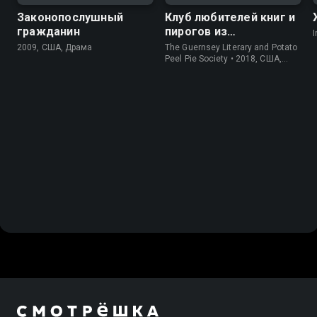
Законопослушный
Клуб любителей книг и
гражданин
пирогов из
I
картофельных
2009, США, Драма
The Guernsey Literary and Potato
очистков
Peel Pie Society • 2018, США,
История