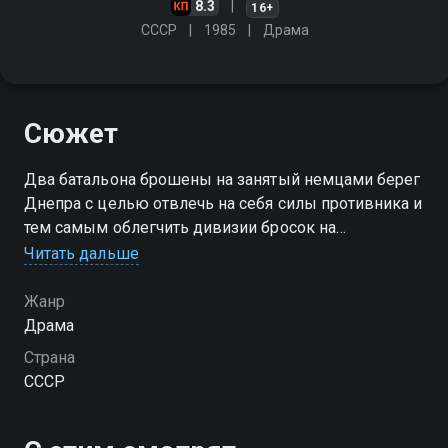
8.3
16+
СССР
1985
Драма
Сюжет
Два батальона брошены на занятый немцами берег
Днепра с целью отвлечь на себя силы противника и
тем самым облегчить дивизии бросок на
стратегически важный город Днепров
Читать дальше
Жанр
Драма
Страна
СССР