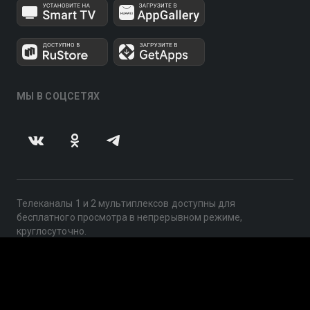
МЫ В СОЦСЕТЯХ
Телеканалы 1 и 2 мультиплексов доступны для
бесплатного просмотра в непрерывном режиме,
круглосуточно.
© 2014 — 2026, ООО «ЛайфСтрим», 109240, г. Москва,
ул. Николоямская, д. 13, стр. 2, этаж 2, ИНН 7710918800
Поддержка: help@smotreshka.tv
UUID: a4342c8d-a020-4181-a72a-79df3252a4b1