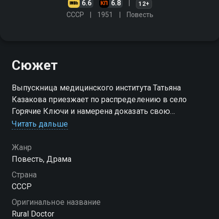
6.6
6.8
12+
СССР
1951
Повесть
Сюжет
Выпускница медицинского института Татьяна
Казакова приезжает по распределению в село
Горячие Ключи и намерена доказать свою
профпригодность маленькому, но достаточно
Читать дальше
профессиональному коллективу больницы…
Жанр
Повесть, Драма
Страна
СССР
Оригинальное название
Rural Doctor