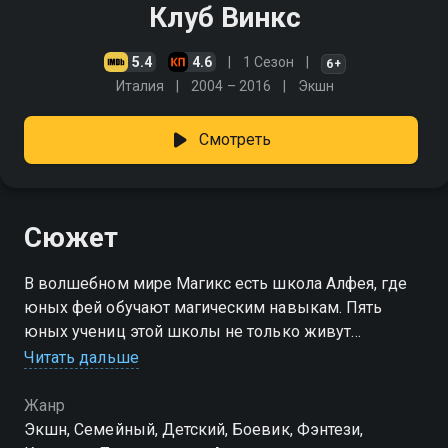
Клуб Винкс
5.4
4.6
1 Сезон
6+
Италия
2004 – 2016
Экшн
Смотреть
Сюжет
В волшебном мире Магикс есть школа Алфея, где
юных фей обучают магическим навыкам. Пять
юных учениц этой школы не только живут
привычной девичьей жизнью, но и противостоят
Читать дальше
злу на планете. Каждая из фей по-своему
уникальна…
Жанр
Экшн, Cемейный, Детский, Боевик, Фэнтези,