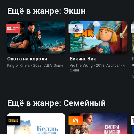
Ещё в жанре: Экшн
Охота на короля
Викинг Вик
King of Killers • 2023, США, Экшн
Vic the Viking • 2013, Австралия,
Экшн
T
Ещё в жанре: Cемейный