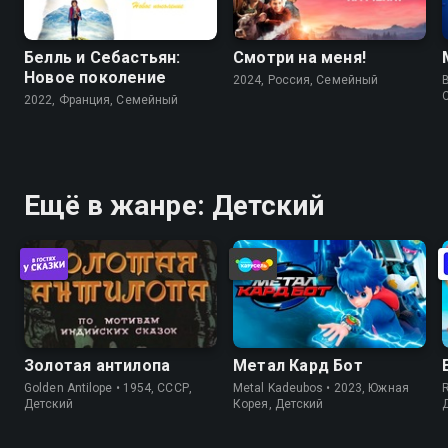
Белль и Себастьян:
Смотри на меня!
Новое поколение
2024, Россия, Cемейный
B
2022, Франция, Cемейный
Ещё в жанре: Детский
Золотая антилопа
Метал Кард Бот
Golden Antilope • 1954, СССР,
Metal Kadeubos • 2023, Южная
Детский
Корея, Детский