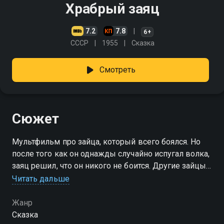
Храбрый заяц
7.2
7.8
6+
СССР
1955
Сказка
Смотреть
Сюжет
Мультфильм про зайца, который всего боялся. Но
после того как он однажды случайно испугал волка,
заяц решил, что он никого не боится. Другие зайцы
прозвали его Храбрый заяц
Читать дальше
Жанр
Сказка