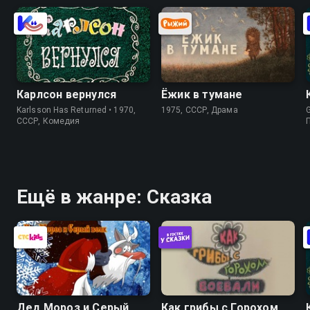
Карлсон вернулся
Ёжик в тумане
Karlsson Has Returned • 1970,
1975, СССР, Драма
G
СССР, Комедия
Ещё в жанре: Сказка
Дед Мороз и Серый
Как грибы с Горохом