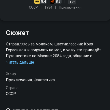
8.4
8.3
12+
СССР
1984
Приключения
Сюжет
Отправляясь за молоком, шестиклассник Коля
Герасимов и подумать не мог, к чему это приведёт.
Путешествие по Москве 2084 года, общение с
роботом, борьба с космическими пиратами за
Читать дальше
миелофон Алисы Селезнёвой - что ещё выпадет на
долю отважного пионера?
Жанр
Приключения, Фантастика
Страна
СССР