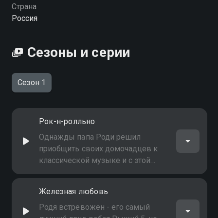
Страна
Россия
Сезоны и серии
Сезон 1
Рок-н-ролльно
Однажды папа Роди решил
приобщить своих домочадцев к
классической музыке и с этой
целью принес домой
музыкальный проигрыватель.
Железная любовь
Однако Роде, Рыжему и Шарпику
было ужасно скучно слушать
Родя встревожен - его самый