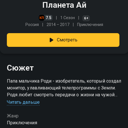
Планета Aй
7.5
1 Сезон
6+
Россия
2014 – 2017
Приключения
Смотреть
Сюжет
Папа мальчика Роди - изобретатель, который создал
монитор, улавливающий телепрограммы с Земли.
Родя любит смотреть передачи о жизни на чужой
далекой планете и постоянно пытается скопировать
Читать дальше
увиденное, что приводит к непредсказуемым
последствиям
Жанр
Приключения