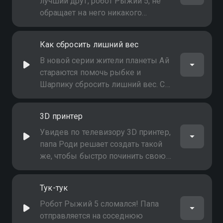
папину музыку, гораздо
лучший друг, робот Рыжий 5, не
интереснее для них был рок!
обращает на него никакого
внимания! Уловки не помогают -
железное сердце робота
Как сбросить лишний вес
оказалось поражено любовным
недугом! Что это за "любовь"
В новой серии жители планеты Ай
такая, и можно ли от неё
стараются помочь рыбке и
вылечиться?
Шарпику сбросить лишний вес. С
этой целью папа-изобретатель
мастерит все новые и новые
3D принтер
тренажеры, но ничего не выходит
Увидев по телевизору 3D принтер,
папа Роди решает создать такой
же, чтобы быстро починить свою
летающую тарелку. Вернувшись
домой с работы, папа-
Тук-тук
изобретатель с удивлением
обнаруживает дома забавные
Робот Рыжий 5 сломался! Папа
копии всех своих домочадцев
отправляется на соседнюю