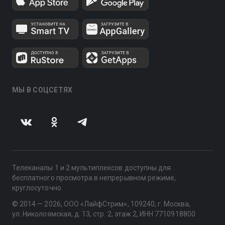
МЫ В СОЦСЕТЯХ
Телеканалы 1 и 2 мультиплексов доступны для
бесплатного просмотра в непрерывном режиме,
круглосуточно.
© 2014 — 2026, ООО «ЛайфСтрим», 109240, г. Москва,
ул. Николоямская, д. 13, стр. 2, этаж 2, ИНН 7710918800