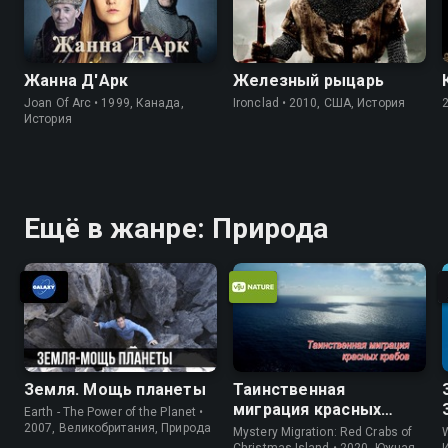
Жанна Д'Арк
Железный рыцарь
Joan Of Arc • 1999, Канада,
Ironclad • 2010, США, История
История
Ещё в жанре: Природа
Земля. Мощь планеты
Таинственная
миграция красных
Earth - The Power of the Planet •
крабов
2007, Великобритания, Природа
Mystery Migration: Red Crabs of
W
Christmas Island • 2020, Южная