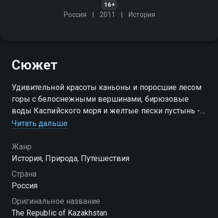
16+
Россия
2011
История
Сюжет
Удивительной красоты каньоны и поросшие лесом
горы с белоснежными вершинами, бирюзовые
воды Каспийского моря и желтые пески пустынь -
все краски Казахстана в путешествии Румии
Читать дальше
Ниязовой
Жанр
История, Природа, Путешествия
Страна
Россия
Оригинальное название
The Republic of Kazakhstan