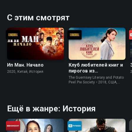
С этим смотрят
Ип Ман. Начало
Клуб любителей книг и
пирогов из
2020, Китай, История
картофельных
The Guernsey Literary and Potato
очистков
Peel Pie Society • 2018, США,
История
Ещё в жанре: История