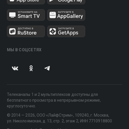
МЫ В СОЦСЕТЯХ
Телеканалы 1 и 2 мультиплексов доступны для
бесплатного просмотра в непрерывном режиме,
круглосуточно.
© 2014 — 2026, ООО «ЛайфСтрим», 109240, г. Москва,
ул. Николоямская, д. 13, стр. 2, этаж 2, ИНН 7710918800