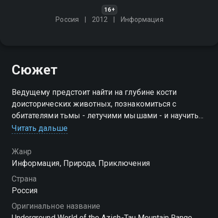
16+
Россия
2012
Информация
Сюжет
Ведущему предстоит найти на глубине кости
доисторических животных, познакомиться с
обитателями тьмы - летучими мышами - и научиться
проходить затопленные пещеры с аквалангом
Читать дальше
Жанр
Информация, Природа, Приключения
Страна
Россия
Оригинальное название
Underground World of the Azish-Tau Mountain Range