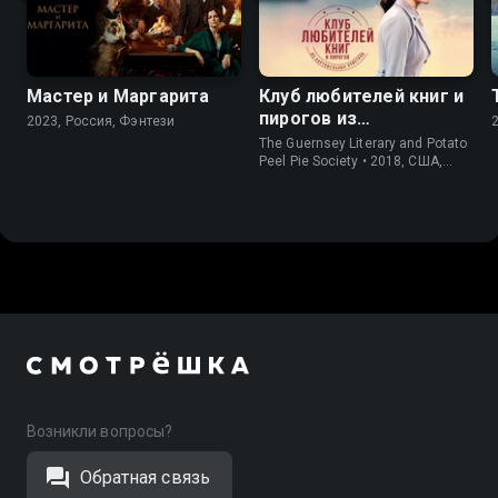
Мастер и Маргарита
Клуб любителей книг и
пирогов из
2023, Россия, Фэнтези
картофельных
The Guernsey Literary and Potato
очистков
Peel Pie Society • 2018, США,
История
Возникли вопросы?
Обратная связь