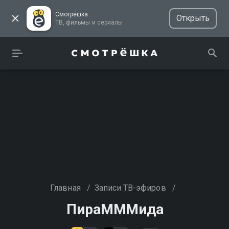
Смотрёшка
Открыть
ТВ, фильмы и сериалы
Главная
/
Записи ТВ-эфиров
/
ПираМММида