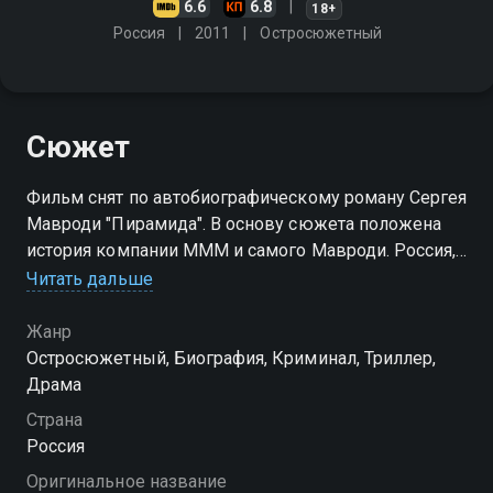
6.6
6.8
18+
Россия
2011
Остросюжетный
Сюжет
Фильм снят по автобиографическому роману Сергея
Мавроди "Пирамида". В основу сюжета положена
история компании МММ и самого Мавроди. Россия,
начало 1990-х. Никому не известный математик-
Читать дальше
одиночка Сергей Мамонтов находит применение
своему интеллекту
Жанр
Остросюжетный, Биография, Криминал, Триллер,
Драма
Страна
Россия
Оригинальное название