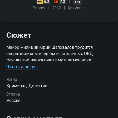
6.2
7.2
16+
Россия
2012
Криминал
Сюжет
Майор милиции Юрий Шаповалов трудится
оперативником в одном из столичных ОВД.
Начальство навязывает ему в помощники
вчерашнего выпускника юрфака, молодого
Читать дальше
оперативника по фамилии Гусь. Герои притираются
друг к другу
Жанр
Криминал, Детектив
Посмотреть онлайн 1 сезон сериала Шаповалов вы
Страна
можете совершенно бесплатно в хорошем HD
Россия
качестве на Смотрёшке