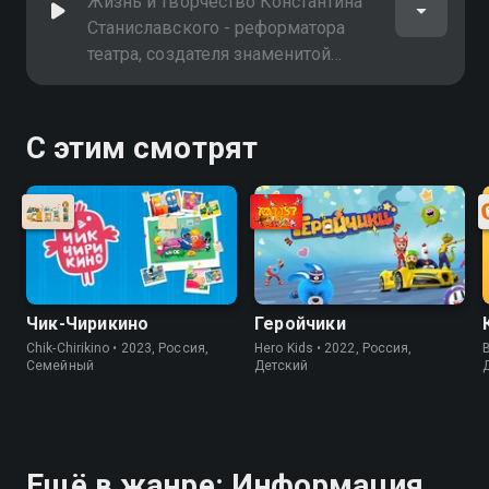
развитии русской поэзии
Жизнь и творчество Константина
Станиславского - реформатора
театра, создателя знаменитой
системы актёрского мастерства,
повлиявшей на сценическое
искусство всего мира
С этим смотрят
Чик-Чирикино
Геройчики
Chik-Chirikino • 2023, Россия,
Hero Kids • 2022, Россия,
B
Cемейный
Детский
Ещё в жанре: Информация