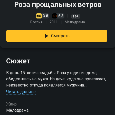
Роза прощальных ветров
3.8
6.3
16+
Россия
2011
Мелодрама
Смотреть
Сюжет
В день 15-летия свадьбы Роза уходит из дома,
обидевшись на мужа. На даче, куда она приезжает,
неизвестно откуда появляется мужчина.
Проведённый вместе вечер полностью меняет их
Читать дальше
взгляды на жизнь, призвание, личное счастье…
Жанр
Мелодрама