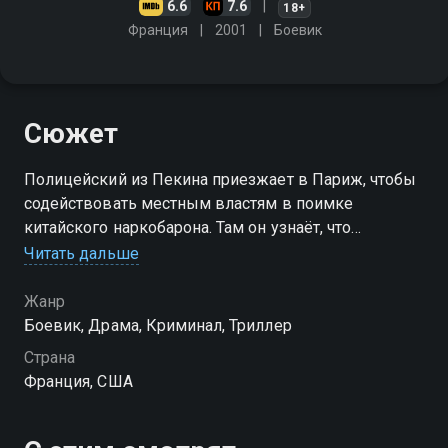
6.6
7.6
18+
Франция
2001
Боевик
Сюжет
Полицейский из Пекина приезжает в Париж, чтобы
содействовать местным властям в поимке
китайского наркобарона. Там он узнаёт, что
преступнику помогал влиятельный парижский
Читать дальше
офицер, который решил подставить экспата,
обвинив его в убийстве подозреваемого
Жанр
Боевик, Драма, Криминал, Триллер
Страна
Франция, США