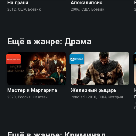
На грани
Апокалипсис
2012, США, Боевик
2006, США, Боевик
Ещё в жанре: Драма
Мастер и Маргарита
Железный рыцарь
2023, Россия, Фэнтези
Ironclad • 2010, США, История
T
P
Ещё в жанре: Криминал