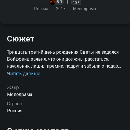
5.7
12+
Россия
2017
Мелодрама
Сюжет
Тридцать третий день рождения Светы не задался.
Бойфренд заявил, что они должны расстаться,
начальник лишил премии, подруги забыли о подарке
и отделались покупкой лотерейного билета. Но с
Читать дальше
этого билета все и началось… Лотерея оказалась
беспроигрышной!
Жанр
Мелодрама
Страна
Россия