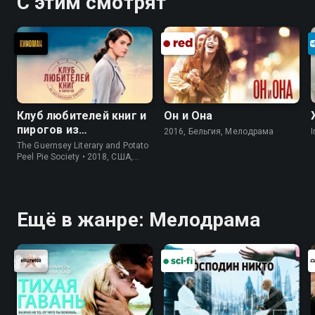
С этим смотрят
Клуб любителей книг и
Он и Она
пирогов из
2016, Бельгия, Мелодрама
I
картофельных
The Guernsey Literary and Potato
очистков
Peel Pie Society • 2018, США,
История
Ещё в жанре: Мелодрама