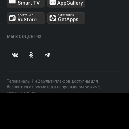
МЫ В СОЦСЕТЯХ
Телеканалы 1 и 2 мультиплексов доступны для
бесплатного просмотра в непрерывном режиме,
круглосуточно.
© 2014 — 2026, ООО «ЛайфСтрим», 109240, г. Москва,
ул. Николоямская, д. 13, стр. 2, этаж 2, ИНН 7710918800
Поддержка: help@smotreshka.tv
UUID: 00b483a8-3726-4d7c-a77c-5fa727592969