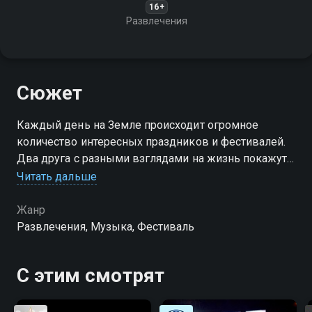
16+
Развлечения
Сюжет
Каждый день на Земле происходит огромное
количество интересных праздников и фестивалей.
Два друга с разными взглядами на жизнь покажут
вам эти события, раскрывая светлую и тёмную
Читать дальше
сторону каждого из них
Жанр
Развлечения, Музыка, Фестиваль
С этим смотрят