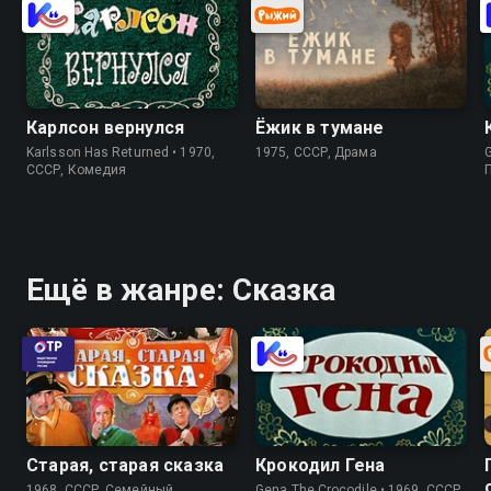
Карлсон вернулся
Ёжик в тумане
Karlsson Has Returned • 1970,
1975, СССР, Драма
G
СССР, Комедия
Ещё в жанре: Сказка
Старая, старая сказка
Крокодил Гена
1968, СССР, Cемейный
Gena The Crocodile • 1969, СССР,