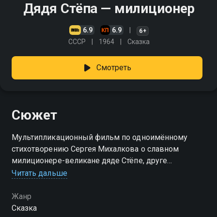
Дядя Стёпа — милиционер
6.9
6.9
6+
СССР
1964
Сказка
Смотреть
Сюжет
Мультипликационный фильм по одноимённому
стихотворению Сергея Михалкова о славном
милиционере-великане дяде Стёпе, друге
московской детворы. Его большой рост помог
Читать дальше
совершить много благородных поступков
Жанр
Сказка