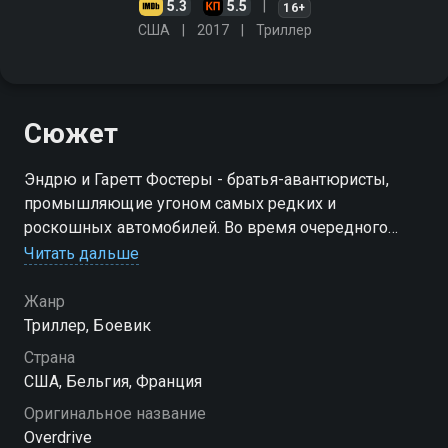
5.3
5.5
16+
США
2017
Триллер
Сюжет
Эндрю и Гаретт Фостеры - братья-авантюристы,
промышляющие угоном самых редких и
роскошных автомобилей. Во время очередного
дела они попадают под прицел жестокого
Читать дальше
криминального босса. Теперь они должны украсть
для него автомобиль его злейшего врага
Жанр
Триллер, Боевик
Страна
США, Бельгия, Франция
Оригинальное название
Overdrive