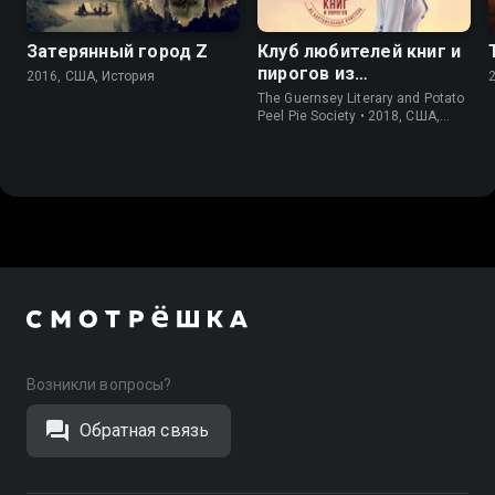
Затерянный город Z
Клуб любителей книг и
пирогов из
2016, США, История
картофельных
The Guernsey Literary and Potato
очистков
Peel Pie Society • 2018, США,
История
Возникли вопросы?
Обратная связь