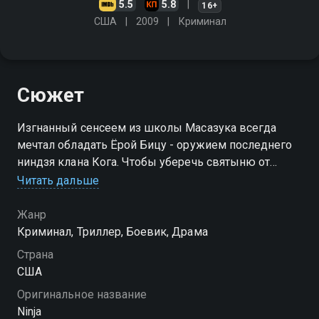
5.5
5.8
16+
США
2009
Криминал
Сюжет
Изгнанный сенсеем из школы Масазука всегда
мечтал обладать Ёрой Бицу - оружием последнего
ниндзя клана Кога. Чтобы уберечь святыню от
мстительного Масазуки, сенсей поручает своему
Читать дальше
ученику Кейси и дочери Намико отвезти Ёрой Бицу
в Нью-Йорк
Жанр
Криминал, Триллер, Боевик, Драма
Страна
США
Оригинальное название
Ninja