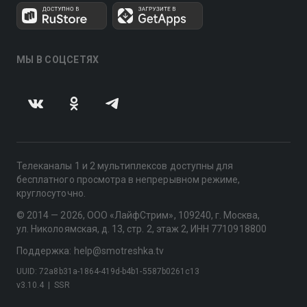
МЫ В СОЦСЕТЯХ
Телеканалы 1 и 2 мультиплексов доступны для
бесплатного просмотра в непрерывном режиме,
круглосуточно.
© 2014 — 2026, ООО «ЛайфСтрим», 109240, г. Москва,
ул. Николоямская, д. 13, стр. 2, этаж 2, ИНН 7710918800
Поддержка: help@smotreshka.tv
UUID: 72a8b31a-1864-419d-b4b1-5587b0261c13
v3.10.4
|
SSR