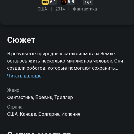
6.1
5.8
16+
США
2014
Фантастика
Сюжет
В результате природных катаклизмов на Земле
осталось жить несколько миллионов человек. Они
создали роботов, которые помогают сохранить
безопасность. Но после одного инцидента
Читать дальше
страховщик Джон Вокан подозревает, что эти
машины научились изменять себя…
Жанр
Фантастика, Боевик, Триллер
Страна
США, Канада, Болгария, Испания