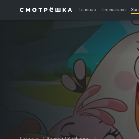
Главная
Телеканалы
Зап
Главная
/
Записи ТВ-эфиров
/