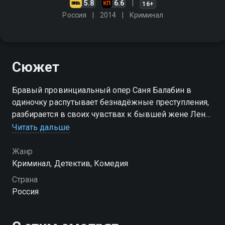
5.8
6.6
16+
Россия
2014
Криминал
Сюжет
Бравый провинциальный опер Саня Балабин в
одиночку распутывает безнадёжные преступления,
разбирается в своих чувствах к бывшей жене Лене
и параллельно наблюдает за развитием романа
Читать дальше
между его дочерью Машей и стажёром
Карандышевым
Жанр
Криминал, Детектив, Комедия
Посмотреть онлайн 3 сезон сериала Балабол вы
Страна
можете совершенно бесплатно в хорошем HD
Россия
качестве на Смотрёшке