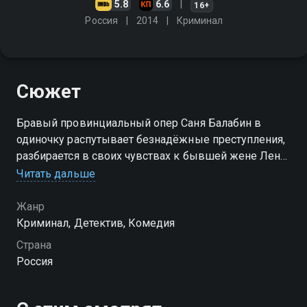
5.8
6.6
16+
Россия
2014
Криминал
Сюжет
Бравый провинциальный опер Саня Балабин в
одиночку распутывает безнадёжные преступления,
разбирается в своих чувствах к бывшей жене Лене
и параллельно наблюдает за развитием романа
Читать дальше
между его дочерью Машей и стажёром
Карандышевым
Жанр
Криминал, Детектив, Комедия
Посмотреть онлайн 8 сезон сериала Балабол вы
Страна
можете совершенно бесплатно в хорошем HD
Россия
качестве на Смотрёшке