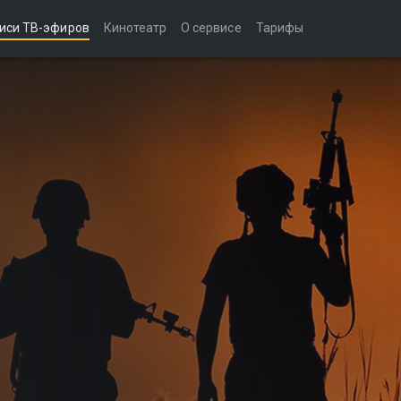
иси ТВ-эфиров
Кинотеатр
О сервисе
Тарифы