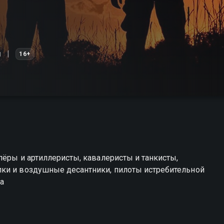
я
16+
пёры и артиллеристы, кавалеристы и танкисты,
ки и воздушные десантники, пилоты истребительной
ла