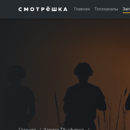
Главная
Телеканалы
Зап
Главная
/
Записи ТВ-эфиров
/