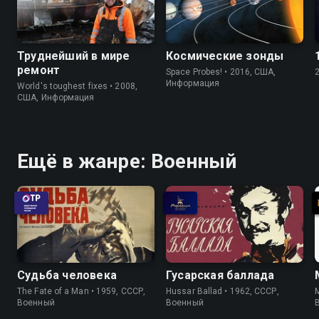
Труднейший в мире
Космические зонды
ремонт
Space Probes! • 2016, США,
Информация
World's toughest fixes • 2008,
США, Информация
Ещё в жанре: Военный
Судьба человека
Гусарская баллада
The Fate of a Man • 1959, СССР,
Hussar Ballad • 1962, СССР,
M
Военный
Военный