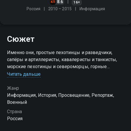
8.6
16+
Россия
2010 – 2015
Информация
Сюжет
Именно они, простые пехотинцы и разведчики,
сапёры и артиллеристы, кавалеристы и танкисты,
морские пехотинцы и североморцы, горные
стрелки и воздушные десантники, пилоты
Читать дальше
истребительной и штурмовой авиации, стали
героями этого сериала
Жанр
Информация, История, Просвещение, Репортаж,
Посмотреть онлайн 1 сезон сериала Освободители
Военный
вы можете совершенно бесплатно в хорошем HD
Страна
качестве на Смотрёшке
Россия