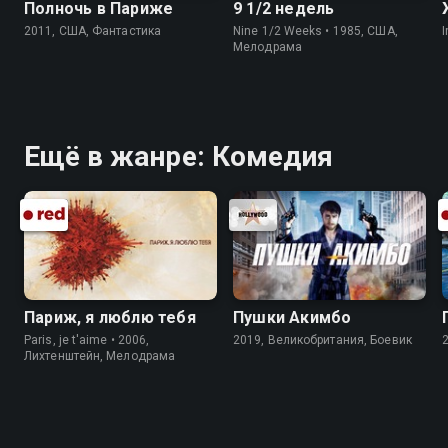
Полночь в Париже
9 1/2 недель
2011, США, Фантастика
Nine 1/2 Weeks • 1985, США,
I
Мелодрама
Ещё в жанре: Комедия
Париж, я люблю тебя
Пушки Акимбо
Paris, je t'aime • 2006,
2019, Великобритания, Боевик
Лихтенштейн, Мелодрама