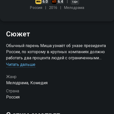
6.0
6.4
16+
Россия
2016
Мелодрама
Сюжет
Обычный парень Миша узнаёт об указе президента
России, по которому в крупных компаниях должно
работать два процента людей с ограниченными
возможностями. И в его "светлую" голову приходит
Читать дальше
идея, как воплотить свою давнюю мечту о богатой
жизни
Жанр
Мелодрама, Комедия
Страна
Россия