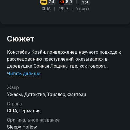
7.4
8.0
16+
США
1999
Ужасы
Сюжет
Констебль Крэйн, приверженец научного подхода к
расследованию преступлений, оказывается в
деревушке Сонная Лощина, где, как говорят
местные жители, уже несколько человек пали
Читать дальше
жертвами всадника без головы…
Жанр
Ужасы, Детектив, Триллер, Фэнтези
Страна
США, Германия
Оригинальное название
Sleepy Hollow