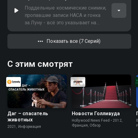
католическая церковь скрывала
свои знания о внеземной жизни
Поддельные космические снимки,
пропавшие записи НАСА и гонка
за Луну - всё это указывает на
одну весьма вероятную
возможность: инопланетная
Показать все (7 Серий)
жизнь существует, и наша
Вселенная - совсем не такая, как
мы привыкли
С этим смотрят
Даг – спасатель
Новости Голливуда
животных
Hollywood News Feed • 2012,
B
Франция, Обзор
2021, Информация