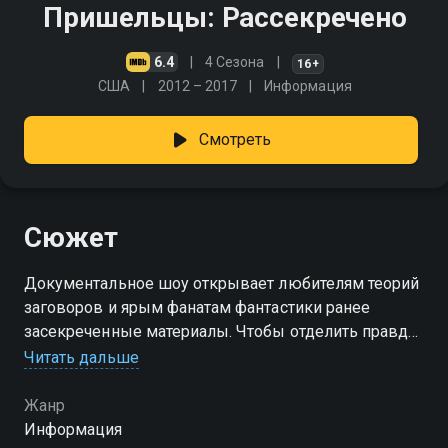
Пришельцы: Рассекречено
6.4
4 Сезона
16+
США
2012 – 2017
Информация
Смотреть
Сюжет
Документальное шоу открывает любителям теорий
заговоров и ярым фанатам фантастики ранее
засекреченные материалы. Чтобы отделить правду
от вымысла, было проведено детальное
Читать дальше
расследование самых таинственных и мистических
дел ФБР
Жанр
Информация