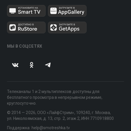
МЫ В СОЦСЕТЯХ
Телеканалы 1 и 2 мультиплексов доступны для
бесплатного просмотра в непрерывном режиме,
круглосуточно.
© 2014 — 2026, ООО «ЛайфСтрим», 109240, г. Москва,
ул. Николоямская, д. 13, стр. 2, этаж 2, ИНН 7710918800
Поддержка: help@smotreshka.tv