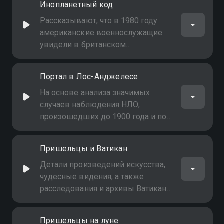
Инопланетный код
Рассказывают, что в 1980 году
американские военнослужащие
увидели в британском
Рендлшемском лесу
приземлившийся неизвестный
Портал в Лос-Анджелесе
летательный аппарат. Один из них
телепатически получил сообщение
На основе анализа значимых
в двоичном коде, прикоснувшись
случаев наблюдения НЛО,
к аппарату
произошедших до 1900 года и по
настоящее время, делается вывод,
что в Лос-Анджелесе происходит
Пришельцы и Ватикан
аномально большое количество
инцидентов с участием НЛО
Детали произведений искусства,
чудесные видения, а также
расследования и архивы Ватикана
используются для подтверждения
теории о том, что Римско-
Пришельцы на луне