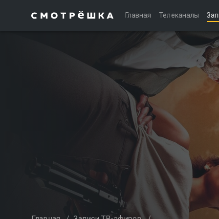
Главная
Телеканалы
Зап
Главная
/
Записи ТВ-эфиров
/