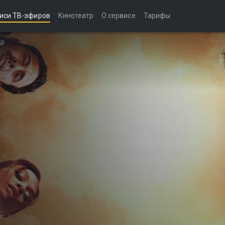
иси ТВ-эфиров
Кинотеатр
О сервисе
Тарифы