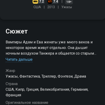
7.2
7.4
18+
США
2013
Ужасы
Сюжет
Вампиры Адам и Ева женаты уже много веков и
некоторое время живут отдельно. Она дышит
ночным воздухом Танжера и общается со старым
другом, а он пишет космическую музыку в
Читать дальше
маленьком особнячке на окраине Детройта
Жанр
Ужасы, Фантастика, Триллер, Фэнтези, Драма
Страна
США, Кипр, Греция, Великобритания, Германия,
Франция
Оригинальное название