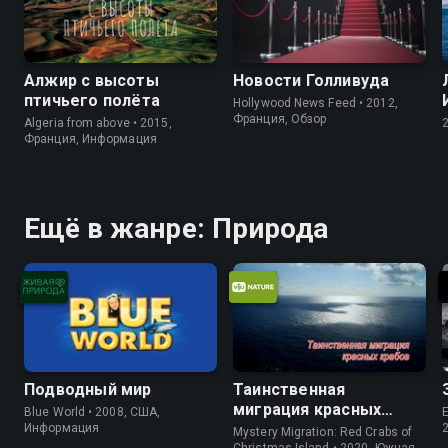
Алжир с высоты
Новости Голливуда
птичьего полёта
Hollywood News Feed • 2012,
Франция, Обзор
Algeria from above • 2015,
Франция, Информация
Ещё в жанре: Природа
Подводный мир
Таинственная
миграция красных
Blue World • 2008, США,
E
крабов
Информация
Mystery Migration: Red Crabs of
Christmas Island • 2020, Южная