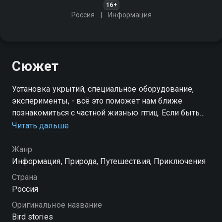
16+
Россия
Информация
Сюжет
Установка укрытий, специальное оборудование,
эксперименты, - всё это поможет нам ближе
познакомиться с частной жизнью птиц. Если быть
осторожным и благодарным наблюдателем, то
Читать дальше
перед вами откроются многие тайны природы
Жанр
Информация, Природа, Путешествия, Приключения
Страна
Россия
Оригинальное название
Bird stories