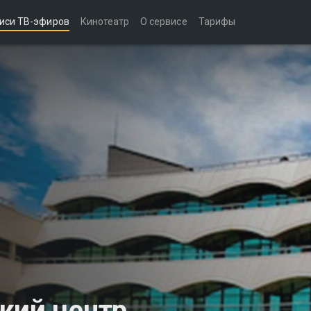
иси ТВ-эфиров
Кинотеатр
О сервисе
Тарифы
кий центр