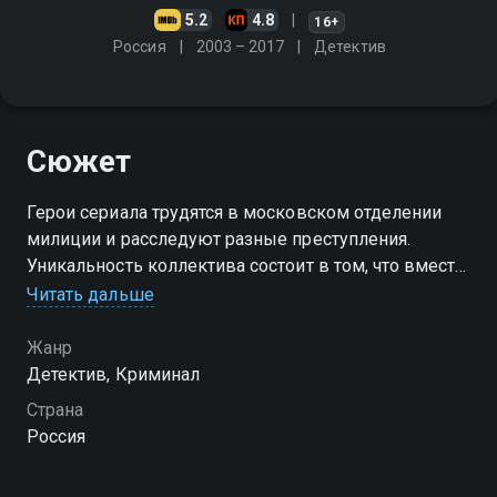
5.2
4.8
16+
Россия
2003 – 2017
Детектив
Сюжет
Герои сериала трудятся в московском отделении
милиции и расследуют разные преступления.
Уникальность коллектива состоит в том, что вместе
с оперативниками служит Мухтар - храбрый и
Читать дальше
преданный пёс
Жанр
Посмотреть онлайн 7 сезон сериала Возвращение
Детектив, Криминал
Мухтара вы можете совершенно бесплатно в
Страна
хорошем HD качестве на Смотрёшке
Россия