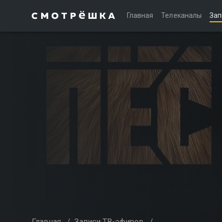
Главная
Телеканалы
Зап
Главная
/
Записи ТВ-эфиров
/