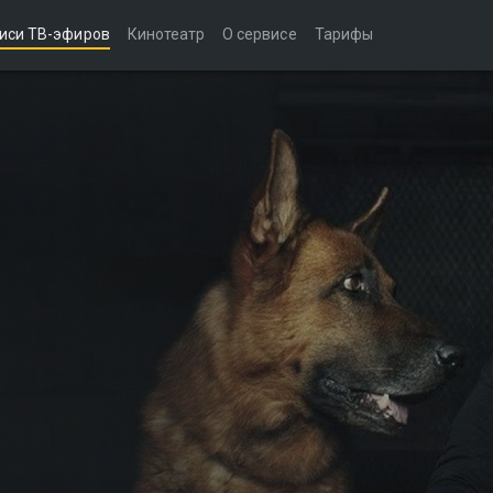
иси ТВ-эфиров
Кинотеатр
О сервисе
Тарифы