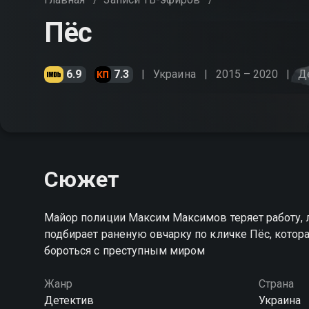
Пёс
6.9
7.3
Украина
2015 – 2020
Д
Сюжет
Майор полиции Максим Максимов теряет работу, л
подбирает раненую овчарку по кличке Пёс, котор
бороться с преступным миром
Жанр
Страна
Детектив
Украина