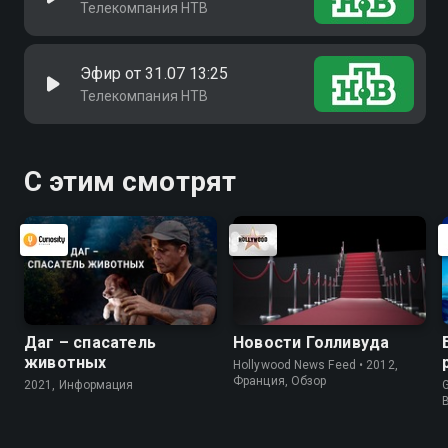
Телекомпания НТВ
Эфир от 31.07 13:25
Телекомпания НТВ
С этим смотрят
Даг – спасатель
Новости Голливуда
животных
Hollywood News Feed • 2012,
Франция, Обзор
2021, Информация
G