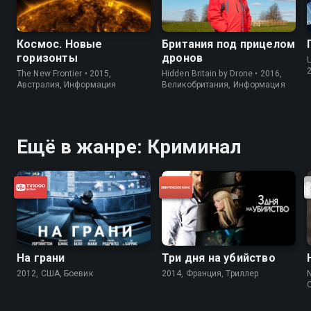
Космос. Новые
Британия под прицелом
горизонты
дронов
L
The New Frontier • 2015,
Hidden Britain by Drone • 2016,
Австралия, Информация
Великобритания, Информация
Ещё в жанре: Криминал
На грани
Три дня на убийство
2012, США, Боевик
2014, Франция, Триллер
N