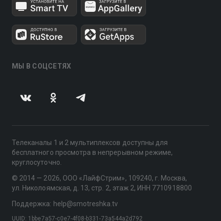
МЫ В СОЦСЕТЯХ
Телеканалы 1 и 2 мультиплексов доступны для
бесплатного просмотра в непрерывном режиме,
круглосуточно.
© 2014 — 2026, ООО «ЛайфСтрим», 109240, г. Москва,
ул. Николоямская, д. 13, стр. 2, этаж 2, ИНН 7710918800
Поддержка: help@smotreshka.tv
UUID: 1bbe7a57-c0e7-4f08-b331-73a544a2d792