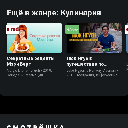
Ещё в жанре: Кулинария
Секретные рецепты
Люк Нгуен:
Мэри Берг
путешествие по
M
Вьетнаму
Mary’s kitchen crush • 2019,
Luke Ngyen`s Railway Vietnam •
Канада, Информация
2019, Австралия, Информация