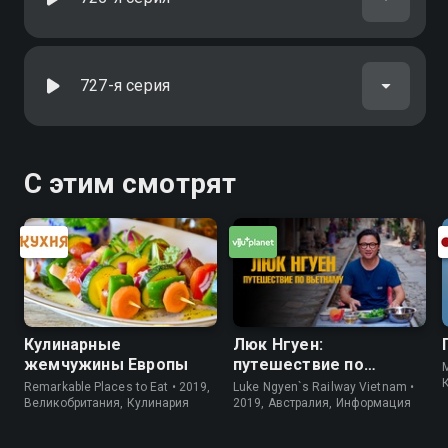
727-я серия
С этим смотрят
Кулинарные
Люк Нгуен:
жемчужины Европы
путешествие по
M
Вьетнаму
Remarkable Places to Eat • 2019,
Luke Ngyen`s Railway Vietnam •
Великобритания, Кулинария
2019, Австралия, Информация