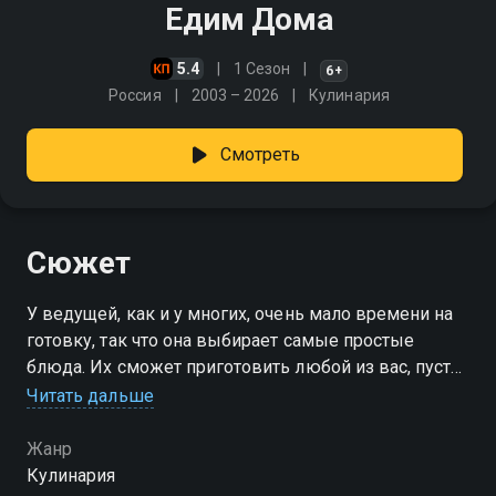
Едим Дома
5.4
1 Сезон
6+
Россия
2003 – 2026
Кулинария
Смотреть
Сюжет
У ведущей, как и у многих, очень мало времени на
готовку, так что она выбирает самые простые
блюда. Их сможет приготовить любой из вас, пусть
даже самый неопытный кулинар. Кредо
Читать дальше
программы: усилия минимальны - результат
максимален
Жанр
Кулинария