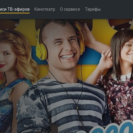
иси ТВ-эфиров
Кинотеатр
О сервисе
Тарифы