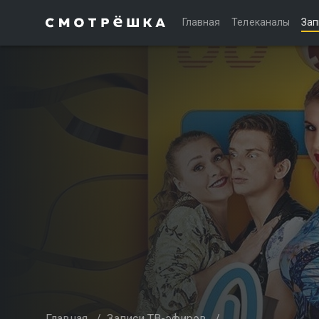
Главная
Телеканалы
Зап
Главная
/
Записи ТВ-эфиров
/