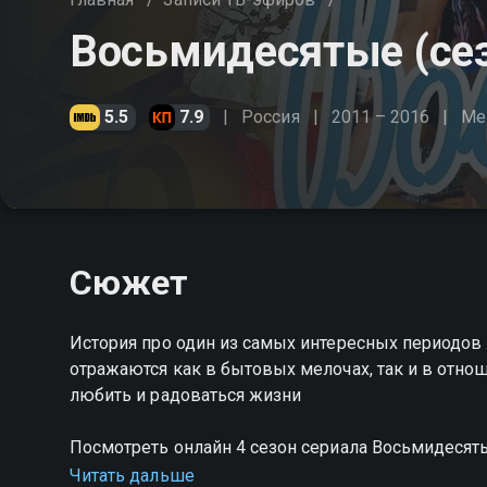
Восьмидесятые (сез
5.5
7.9
Россия
2011 – 2016
Ме
Сюжет
История про один из самых интересных периодов
отражаются как в бытовых мелочах, так и в отнош
любить и радоваться жизни
Посмотреть онлайн 4 сезон сериала Восьмидеся
качестве на Смотрёшке
Читать дальше