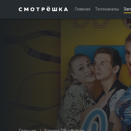
Главная
Телеканалы
Зап
Главная
/
Записи ТВ-эфиров
/