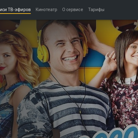
иси ТВ-эфиров
Кинотеатр
О сервисе
Тарифы