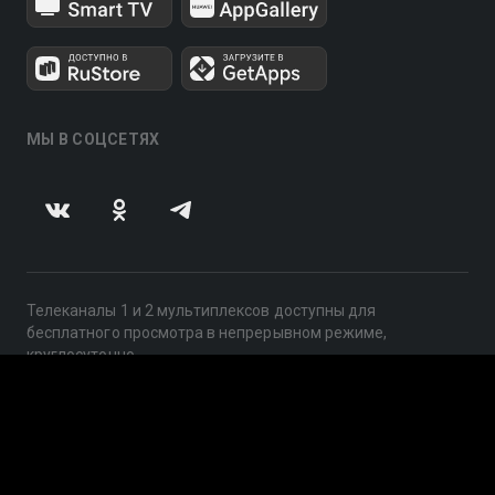
МЫ В СОЦСЕТЯХ
Телеканалы 1 и 2 мультиплексов доступны для
бесплатного просмотра в непрерывном режиме,
круглосуточно.
© 2014 — 2026, ООО «ЛайфСтрим», 109240, г. Москва,
ул. Николоямская, д. 13, стр. 2, этаж 2, ИНН 7710918800
Поддержка: help@smotreshka.tv
UUID: f49152ef-470c-4e07-923c-b23b8cd5a608