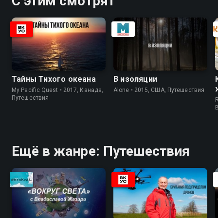
С этим смотрят
Тайны Тихого океана
В изоляции
My Pacific Quest • 2017, Канада,
Alone • 2015, США, Путешествия
Путешествия
R
Ещё в жанре: Путешествия